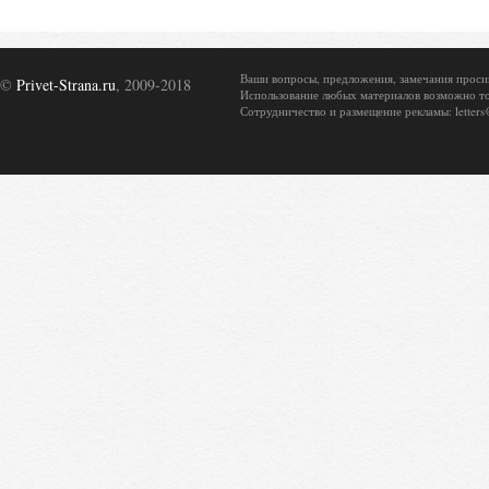
Ваши вопросы, предложения, замечания просим о
©
Privet-Strana.ru
, 2009-2018
Использование любых материалов возможно то
Сотрудничество и размещение рекламы: letters@