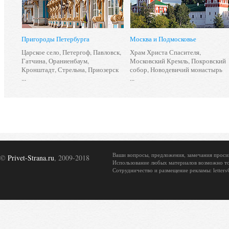
Пригороды Петербурга
Москва и Подмосковье
логда
,
Царское село
,
Петергоф
,
Павловск
,
Храм Христа Спасителя
,
Гатчина
,
Ораниенбаум
,
Московский Кремль
,
Покровский
к
,
Кронштадт
,
Стрельна
,
Приозерск
собор
,
Новодевичий монастырь
...
...
Ваши вопросы, предложения, замечания просим о
©
Privet-Strana.ru
, 2009-2018
Использование любых материалов возможно то
Сотрудничество и размещение рекламы: letters@