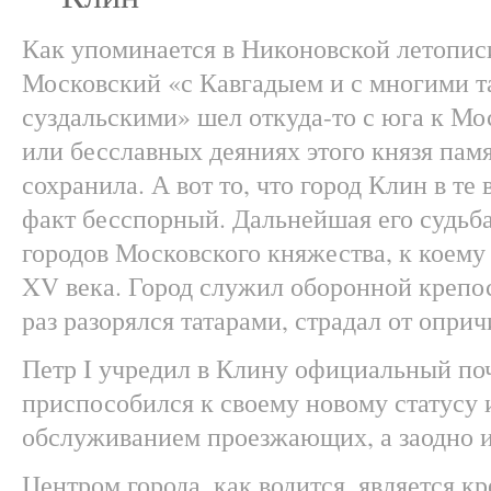
Как упоминается в Никоновской летописи
Московский «с Кавгадыем и с многими та
суздальскими» шел откуда-то с юга к Мо
или бесславных деяниях этого князя пам
сохранила. А вот то, что город Клин в те
факт бесспорный. Дальнейшая его судьб
городов Московского княжества, к коему
XV века. Город служил оборонной крепос
раз разорялся татарами, страдал от опри
Петр I учредил в Клину официальный по
приспособился к своему новому статусу и
обслуживанием проезжающих, а заодно и 
Центром города, как водится, является к