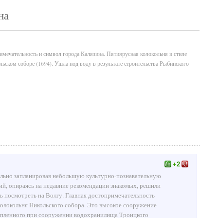
на
римечательность и символ города Калязина. Пятиярусная колокольня в стиле
льском соборе (1694). Ушла под воду в результате строительства Рыбинского
+2
ельно запланировав небольшую культурно-познавательную
й, опираясь на недавние рекомендации знакомых, решили
ь посмотреть на Волгу. Главная достопримечательность
колокольня Никольского собора. Это высокое сооружение
топленного при сооружении водохранилища Троицкого