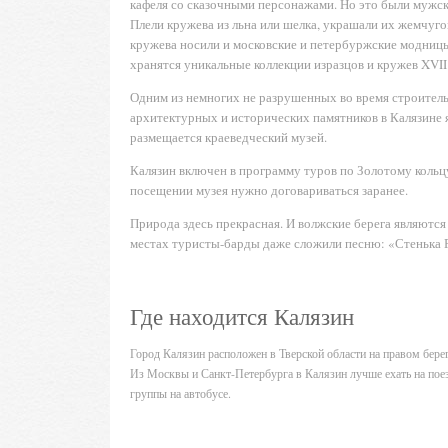
кафеля со сказочными персонажами. Но это были мужс
Плели кружева из льна или шелка, украшали их жемчуг
кружева носили и московские и петербуржские модницы,
хранятся уникальные коллекции изразцов и кружев XVII -
Одним из немногих не разрушенных во время строитель
архитектурных и исторических памятников в Калязине яв
размещается краеведческий музей.
Калязин включен в программу туров по Золотому кольцу
посещении музея нужно договариваться заранее.
Природа здесь прекрасная. И волжские берега являютс
местах туристы-барды даже сложили песню: «Стенька Р
Где находится Калязин
Город Калязин расположен в Тверской области на правом бер
Из Москвы и Санкт-Петербурга в Калязин лучше ехать на поезд
группы на автобусе.