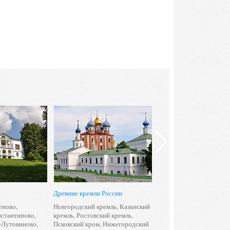
Древние кремли России
Подмосковные усадьб
еново
,
Новгородский кремль
,
Казанский
Архангельское
,
Абрамц
нстантиново
,
кремль
,
Ростовский кремль
,
Остафьево
,
Горки Лени
-Лутовиново
,
Псковский кром
,
Нижегородский
Середниково
,
Дуброви