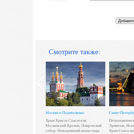
Смотрите также:
 Петербурга
Москва и Подмосковье
Санкт-Петерб
ело
,
Петергоф
,
Павловск
,
Храм Христа Спасителя
,
Петропавловск
раниенбаум
,
Московский Кремль
,
Покровский
Эрмитаж
,
Исаа
т
,
Стрельна
,
Приозерск
собор
,
Новодевичий монастырь
Храм Спаса на