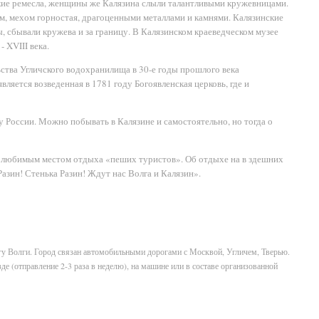
кие ремесла, женщины же Калязина слыли талантливыми кружевницами.
ом, мехом горностая, драгоценными металлами и камнями. Калязинские
 сбывали кружева и за границу. В Калязинском краеведческом музее
 XVIII века.
ства Угличского водохранилища в 30-е годы прошлого века
ляется возведенная в 1781 году Богоявленская церковь, где и
 России. Можно побывать в Калязине и самостоятельно, но тогда о
я любимым местом отдыха «пеших туристов». Об отдыхе на в здешних
азин! Стенька Разин! Ждут нас Волга и Калязин».
егу Волги. Город связан автомобильными дорогами с Москвой, Угличем, Тверью.
е (отправление 2-3 раза в неделю), на машине или в составе организованной