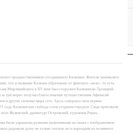
 считают предшественником сегодняшнего Калязина. Жители занимались
ие, что и название Калязин образовано от финского «кола», то есть
колая Мирликийского в XV веке был сооружен Калязинско-Троицкий
 за три моря» получил благословение путешественник Афанасий
ов и другие сильные мира сего. Здесь совершал свои первые
775 году Калязинская слобода стала уездным городом. Сюда приезжали
ь поэт Жуковский, драматург Островский, художник Рерих.
Дома были украшены резными наличниками на окнах с изображением
няках радовали душу не только теплом, но и изразцами из поливного