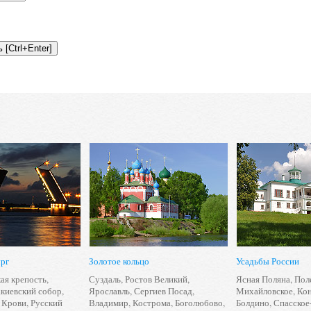
ург
Золотое кольцо
Усадьбы России
ая крепость
,
Суздаль
,
Ростов Великий
,
Ясная Поляна
,
Пол
киевский собор
,
Ярославль
,
Сергиев Посад
,
Михайловское
,
Ко
 Крови
,
Русский
Владимир
,
Кострома
,
Боголюбово
,
Болдино
,
Спасское