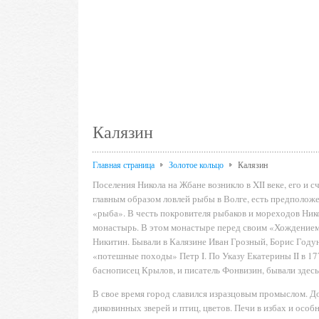
Калязин
Главная страница
Золотое кольцо
Калязин
Поселения Никола на Жбане возникло в XII веке, его и
главным образом ловлей рыбы в Волге, есть предположен
«рыба». В честь покровителя рыбаков и мореходов Ни
монастырь. В этом монастыре перед своим «Хождением
Никитин. Бывали в Калязине Иван Грозный, Борис Годун
«потешные походы» Петр I. По Указу Екатерины II в 1
баснописец Крылов, и писатель Фонвизин, бывали здес
В свое время город славился изразцовым промыслом. 
диковинных зверей и птиц, цветов. Печи в избах и особ